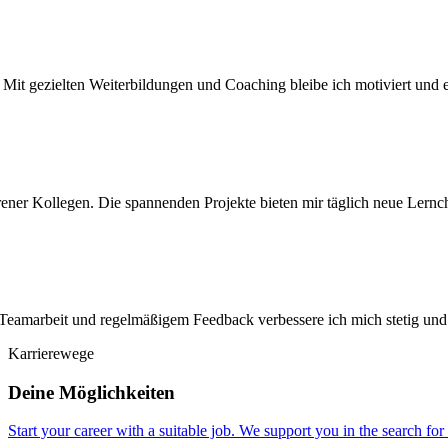
Mit gezielten Weiterbildungen und Coaching bleibe ich motiviert und e
hrener Kollegen. Die spannenden Projekte bieten mir täglich neue Lernc
Teamarbeit und regelmäßigem Feedback verbessere ich mich stetig und 
Karrierewege
Deine Möglichkeiten
Start your career with a suitable job. We support you in the search fo