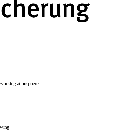
ve working atmosphere.
owing.