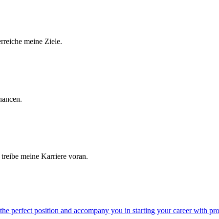
rreiche meine Ziele.
hancen.
treibe meine Karriere voran.
r the perfect position and accompany you in starting your career with pro